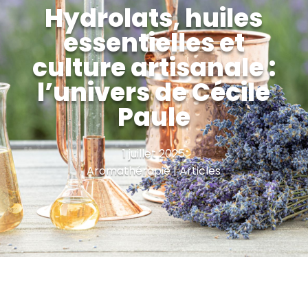
Hydrolats, huiles
essentielles et
culture artisanale :
l’univers de Cécile
Paule
1 juillet 2025
Aromathérapie | Articles